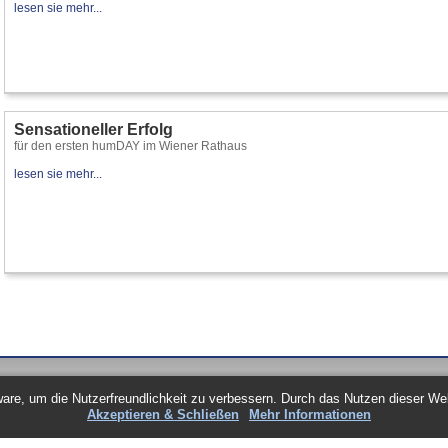
lesen sie mehr...
Sensationeller Erfolg
für den ersten humDAY im Wiener Rathaus
lesen sie mehr...
IMPRESSUM
re, um die Nutzerfreundlichkeit zu verbessern. Durch das Nutzen dieser W
DATENSCHUTZERKLÄRUNG
Akzeptieren & Schließen
Mehr Informationen
NEWSLETTER