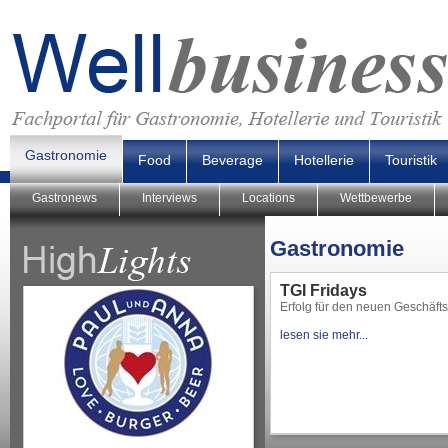
Gastronomie
Food
Beverage
Hotellerie
Touristik
Gastronews
Interviews
Locations
Wettbewerbe
Gastronomie
TGI Fridays
Erfolg für den neuen Geschäfts
lesen sie mehr...