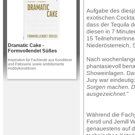
Aufgabe des diesj
exotischen Cocktai
dass der Tequila 
diesen in 7 Minute
15 TeilnehmerInne
Niederösterreich, 
Dramatic Cake -
Formvollendet Süßes
Nach wochenlangem
Inspiration für Fachleute aus Konditorei
und Patisserie sowie ambitionierte
phantasievoll ben
Hobbykonditoren
Showeinlagen. Das
Jury war eindeutig
Sorgen machen. D
ausgezeichnet."
Während die Fachj
Ferstl und Jemill 
genauestens auf di