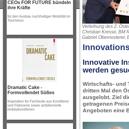
CEOs FOR FUTURE bündeln
ihre Kräfte
für den Ausbau nachhaltiger Mobilität im
Tourismus
Verleihung des 2. Öster
Christian Kresse, BM R
Gabriel Obernosterer, 
Innovation
Innovative I
werden gesu
Wirtschafts- und
Dramatic Cake -
dritten Mal den Ö
Formvollendet Süßes
ausgelobt. Ziel
Inspiration für Fachleute aus Konditorei
getragenen Preise
und Patisserie sowie ambitionierte
Angeboten eine 
Hobbykonditoren