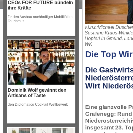
CEOs FOR FUTURE bündeln
ihre Kräfte
für den Ausbau nachhaltiger Mobilität im
Tourismus
v.l.n.r.:Michael Dusch
Susanne Kraus-Winkler
Hopferl in Gmünd, Lan
WK
Die Top Wir
Die Gastwirt
Niederösterr
Wirt Niederös
Dominik Wolf gewinnt den
Artisans of Taste
den Diplomatico Cocktail Wettbewerb
Eine glanzvolle 
Grafenegg: Rund 
Niederösterreich
insgesamt 23. To