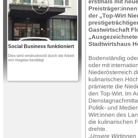
erstmals mit neu
Preisträger:inne
der „Top-Wirt Ni
prestigeträchtige
Gastwirtschaft Fl
„Ausgezeichneter
Stadtwirtshaus H
Social Business funktioniert
Dies wird eindrucksvoll durch die Arbeit
Bodenständig oder e
von magdas bestätigt
oder mit internati
Niederösterreich d
kulinarischen Höch
prämierte die Nied
den Top-Wirt. Im 
Dienstagnachmitta
Politik- und Medi
Wirt:innen des Lan
die kulinarischen 
drehte.
„Unsere Wirtinnen 