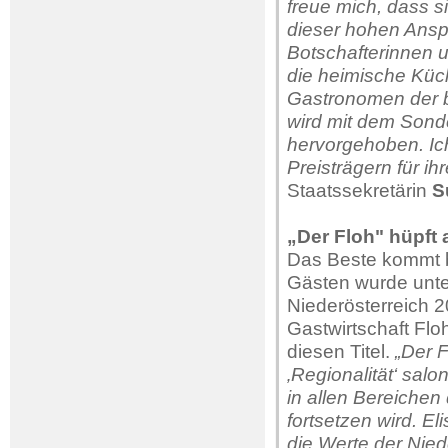
freue mich, dass s
dieser hohen Ansp
Botschafterinnen u
die heimische Küc
Gastronomen der b
wird mit dem Sonde
hervorgehoben. Ic
Preisträgern für i
Staatssekretärin
S
„Der Floh" hüpft
Das Beste kommt b
Gästen wurde unter
Niederösterreich 2
Gastwirtschaft Flo
diesen Titel.
„Der F
‚Regionalität‘ sal
in allen Bereichen
fortsetzen wird. El
die Werte der Nied