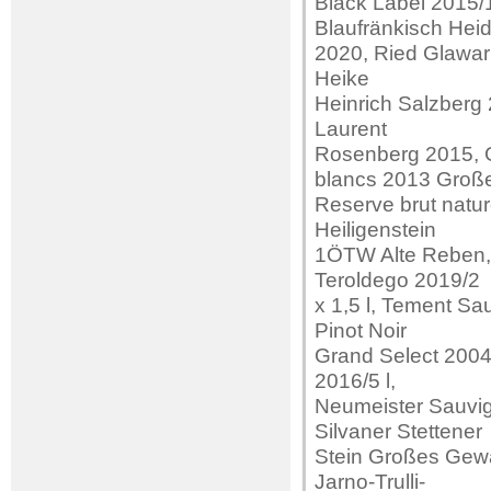
Black Label 2015/1,
Blaufränkisch Hei
2020, Ried Glawar
Heike
Heinrich Salzberg 
Laurent
Rosenberg 2015, G
blancs 2013 Groß
Reserve brut natur
Heiligenstein
1ÖTW Alte Reben, 
Teroldego 2019/2
x 1,5 l, Tement Sa
Pinot Noir
Grand Select 2004/
2016/5 l,
Neumeister Sauvig
Silvaner Stettener
Stein Großes Gewä
Jarno-Trulli-