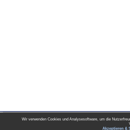
WELLBUSINESS
Wir verwenden Cookies und Analysesoftware, um die Nutzerfreun
IMPRESSUM
PARTNER
DATENSCHUTZERKLÄRUNG
Akzeptieren & 