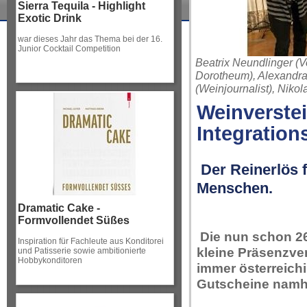
Sierra Tequila - Highlight
Exotic Drink
war dieses Jahr das Thema bei der 16.
Junior Cocktail Competition
Beatrix Neundlinger (Vo
Dorotheum), Alexandra 
(Weinjournalist), Nikol
Weinverste
Integratio
Der Reinerlös f
Menschen.
Dramatic Cake -
Formvollendet Süßes
Die nun schon 26
Inspiration für Fachleute aus Konditorei
kleine Präsenzve
und Patisserie sowie ambitionierte
Hobbykonditoren
immer österreichi
Gutscheine namha