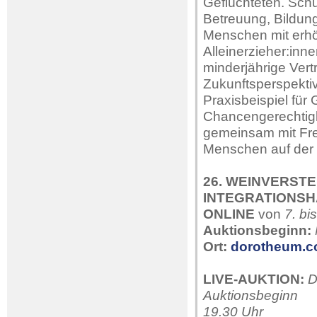
Geflüchteten. Schu
Betreuung, Bildun
Menschen mit erhö
Alleinerzieher:inn
minderjährige Vertr
Zukunftsperspektiv
Praxisbeispiel für 
Chancengerechtigke
gemeinsam mit Frei
Menschen auf der F
26. WEINVERST
INTEGRATIONS
ONLINE
von
7. bi
Auktionsbeginn:
Ort:
dorotheum.co
LIVE-AUKTION:
D
Auktionsbeginn
19.30 Uhr