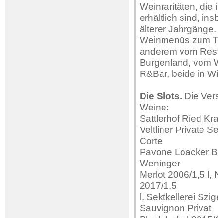
Weinraritäten, die
erhältlich sind, i
älterer Jahrgänge.
Weinmenüs zum Tei
anderem vom Rest
Burgenland, vom W
R&Bar, beide in W
Die Slots.
Die Ver
Weine:
Sattlerhof Ried K
Veltliner Private S
Corte
Pavone Loacker Bru
Weninger
Merlot 2006/1,5 l,
2017/1,5
l, Sektkellerei Sz
Sauvignon Privat