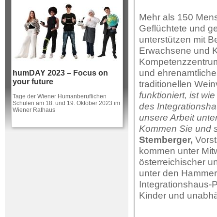
Mehr als 150 Mens
Geflüchtete und g
unterstützen mit B
Erwachsene und Kin
Kompetenzzentrum 
und ehrenamtliche
humDAY 2023 – Focus on
your future
traditionellen Wei
funktioniert, ist 
Tage der Wiener Humanberuflichen
Schulen am 18. und 19. Oktober 2023 im
des Integrationshau
Wiener Rathaus
unsere Arbeit unte
Kommen Sie und st
Stemberger,
Vorst
kommen unter Mit
österreichischer u
unter den Hammer. 
Integrationshaus-P
Kinder und unabhä