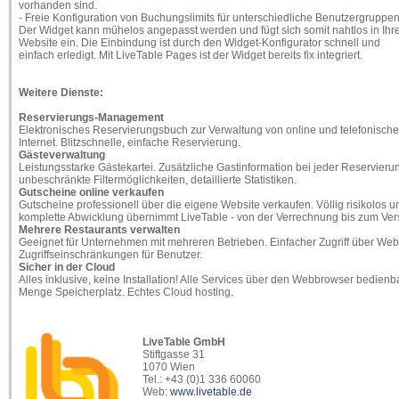
vorhanden sind.
- Freie Konfiguration von Buchungslimits für unterschiedliche Benutzergruppen
Der Widget kann mühelos angepasst werden und fügt sich somit nahtlos in Ihr
Website ein. Die Einbindung ist durch den Widget-Konfigurator schnell und
einfach erledigt. Mit LiveTable Pages ist der Widget bereits fix integriert.
Weitere Dienste:
Reservierungs-Management
Elektronisches Reservierungsbuch zur Verwaltung von online und telefonischen
Internet. Blitzschnelle, einfache Reservierung.
Gästeverwaltung
Leistungsstarke Gästekartei. Zusätzliche Gastinformation bei jeder Reservie
unbeschränkte Filtermöglichkeiten, detaillierte Statistiken.
Gutscheine online verkaufen
Gutscheine professionell über die eigene Website verkaufen. Völlig risikolos
komplette Abwicklung übernimmt LiveTable - von der Verrechnung bis zum Ver
Mehrere Restaurants verwalten
Geeignet für Unternehmen mit mehreren Betrieben. Einfacher Zugriff über Webb
Zugriffseinschränkungen für Benutzer.
Sicher in der Cloud
Alles inklusive, keine Installation! Alle Services über den Webbrowser bedienbar
Menge Speicherplatz. Echtes Cloud hosting.
LiveTable GmbH
Stiftgasse 31
1070 Wien
Tel.: +43 (0)1 336 60060
Web:
www.livetable.de