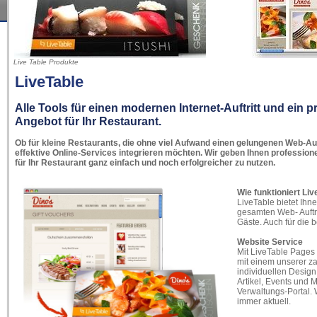
Live Table Produkte
LiveTable
Alle Tools für einen modernen Internet-Auftritt und ein p
Angebot für Ihr Restaurant.
Ob für kleine Restaurants, die ohne viel Aufwand einen gelungenen Web-Auftr
effektive Online-Services integrieren möchten. Wir geben Ihnen professione
für Ihr Restaurant ganz einfach und noch erfolgreicher zu nutzen.
Wie funktioniert Li
LiveTable bietet Ihne
gesamten Web- Auftrit
Gäste. Auch für die
Website Service
Mit LiveTable Pages z
mit einem unserer z
individuellen Design
Artikel, Events und 
Verwaltungs-Portal.
immer aktuell.