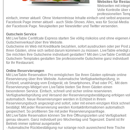
Websites für Resta
Webseiten mit integr
Volle Kontrolle über d
professionellen Temp
einfach, immer aktuell. Ohne Vorkenntnisse Inhalte einfach und selbst anpass
Facebook Page immer aktuell - auch Slide-Shows. Alles, was für Social-Media r
der Facebook Page. Neuigkeiten per Newsletter und Twitter versenden.
Gutschein Service
Mit LiveTable Ceritifcate Express starten Sie völlig risikolos und ohne eigene
Gutscheinverkauf über Ihre Website.
Gutscheine im Web mit Kreditkarte bezahlen, sofort ausdrucken oder per Post z
Ihren Gästen, ohne sich selbst darum kümmern zu müssen. LiveTable erledigt al
Sie möchten Ihre Gutscheine individuell gestalten? Mit den LiveTable Ceritifca
Gutschein-Templates gestalten Sie professionelle Gutscheine ganz individuell
für Ihr Restaurant.
Online Reservierungen
Mit LiveTable Reservation Pro ermöglichen Sie Ihren Gästen optimale online
Reservierung über Ihre Website. Automatische Verfügbarkeitsprüfung, in
Echtzeit, unabhängig vom Endgerät, ob Smartphones, iPad oder PC. Mit dem
Reservierungs-Widget von LiveTable bieten Sie Ihren Gästen einen
besonderen Service. Einfach, schnell und sicher online reservieren.
Verfügbarkeitsprüfung und Versand der Reservierungsbestätigung erfolgen vol
automatisch. Neue Reservierungen werden in Echtzeit in Ihrem
Reservierungsbuch angezeigt und sofort, oder mit einem einzigen Klick schnel
bestätigt. Mit jeder Reservierung werden Kontaktinformationen automatisch
gespeichert. So profitieren Sie mit jeder Reservierungsanfrage.
Mit LiveTable Reservation können Sie Ihre Öffnungszeiten und Verfügbarkeit
genau steuern. Ganz individuell pro Wochentag und Tageszeit. Damit ist Ihr
Betrieb immer optimal ausgelastet.
- Automatische Rückbestätigung nur solange noch ausreichend freie Tische