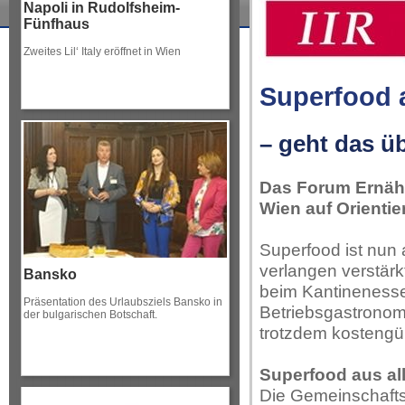
Napoli in Rudolfsheim-
Fünfhaus
Zweites Lil‘ Italy eröffnet in Wien
Superfood 
– geht das ü
Das Forum Ernähr
Wien auf Orienti
Superfood ist nun
verlangen verstär
Bansko
beim Kantinenessen
Präsentation des Urlaubsziels Bansko in
Betriebsgastronome
der bulgarischen Botschaft.
trotzdem kostengü
Superfood aus all
Die Gemeinschafts