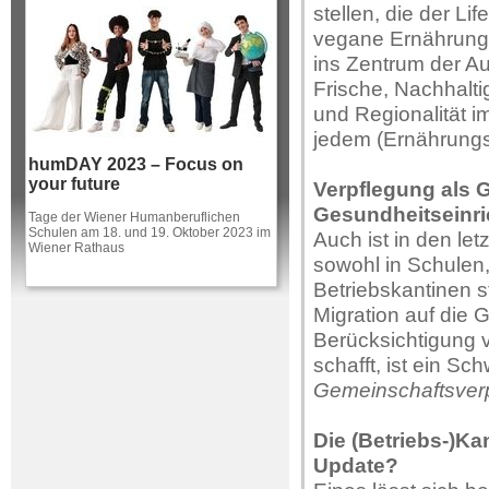
stellen, die der Li
vegane Ernährung
ins Zentrum der A
Frische, Nachhalti
und Regionalität i
jedem (Ernährung
humDAY 2023 – Focus on
your future
Verpflegung als 
Gesundheitseinr
Tage der Wiener Humanberuflichen
Schulen am 18. und 19. Oktober 2023 im
Auch ist in den le
Wiener Rathaus
sowohl in Schulen
Betriebskantinen s
Migration auf die
Berücksichtigung 
schafft, ist ein Sc
Gemeinschaftsverp
Die (Betriebs-)K
Update?