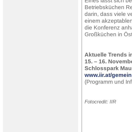
Eines lässt sich be
Betriebsküchen Re
darin, dass viele
einem akzeptablen 
die Konferenz anh
Großküchen in Öst
Aktuelle Trends 
15. – 16. Novemb
Schlosspark Mau
www.iir.at/gemei
(Programm und Inf
Fotocredit: IIR