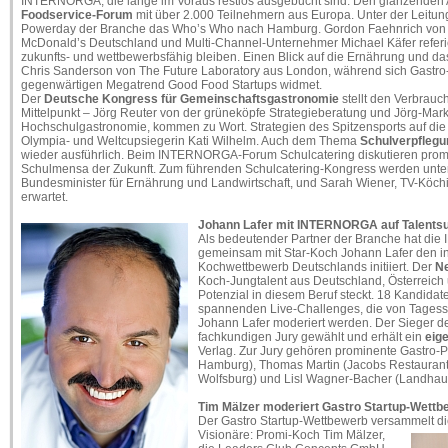
INTERNORGA, die lange im Voraus restlos ausgebucht sind. Den glänzenden A
Foodservice-Forum
mit über 2.000 Teilnehmern aus Europa. Unter der Leitung
Powerday der Branche das Who’s Who nach Hamburg. Gordon Faehnrich von
McDonald’s Deutschland und Multi-Channel-Unternehmer Michael Käfer referi
zukunfts- und wettbewerbsfähig bleiben. Einen Blick auf die Ernährung und d
Chris Sanderson von The Future Laboratory aus London, während sich Gastr
gegenwärtigen Megatrend Good Food Startups widmet.
Der
Deutsche Kongress für Gemeinschaftsgastronomie
stellt den Verbrauc
Mittelpunkt – Jörg Reuter von der grüneköpfe Strategieberatung und Jörg-Marku
Hochschulgastronomie, kommen zu Wort. Strategien des Spitzensports auf die 
Olympia- und Weltcupsiegerin Kati Wilhelm. Auch dem Thema
Schulverpfleg
wieder ausführlich. Beim INTERNORGA-Forum Schulcatering diskutieren promi
Schulmensa der Zukunft. Zum führenden Schulcatering-Kongress werden unter
Bundesminister für Ernährung und Landwirtschaft, und Sarah Wiener, TV-Köchi
erwartet.
Johann Lafer mit INTERNORGA auf Talents
Als bedeutender Partner der Branche hat di
gemeinsam mit Star-Koch Johann Lafer den in
Kochwettbewerb Deutschlands initiiert. Der
Ne
Koch-Jungtalent aus Deutschland, Österreich
Potenzial in diesem Beruf steckt. 18 Kandid
spannenden Live-Challenges, die von Tagess
Johann Lafer moderiert werden. Der Sieger d
fachkundigen Jury gewählt und erhält ein
eig
Verlag. Zur Jury gehören prominente Gastro-P
Hamburg), Thomas Martin (Jacobs Restaurant
Wolfsburg) und Lisl Wagner-Bacher (Landhaus 
Tim Mälzer moderiert Gastro Startup-Wettb
Der Gastro Startup-Wettbewerb versammelt d
Visionäre: Promi-Koch Tim Mälzer,