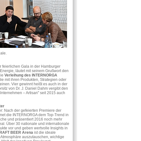
ale.
feierlichen Gala in der Hamburger
Energie, läutet mit seinem Grußwort den
die
Verleihung des INTERNORGA
e mit ihren Produkten, Strategien oder
einen. Vier gewinnt heißt es auch in der
sitz von Dr. J. Daniel Dahm vergibt den
r Unternehmen – Artisan" seit 2015 auch
ter
er: Nach der gefeierten Premiere der
et die INTERNORGA dem Top-Trend in
äche und präsentiert 2016 noch mehr
eal. Über 30 nationale und internationale
ukte vor und geben wertvolle Insights in
RAFT BEER Arena
ist die ideale
er Atmosphäre auszutauschen, wichtige