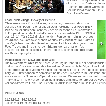
Kontakte zu knüpfen und in die
einzutauchen. Darüber hinaus 
Rahmenprogramm Workshops, 
Podiumsdiskussionen. Ein Mus
Branchen-Kenner.
Food Truck Village: Bewegter Genuss
Ob internationale Köstlichkeiten, Bio-Burger, Hausmannskost oder
veganes Fast-Food – die rollenden Gourmetküchen des
Food Truck
Village
bieten für jeden Fachbesucher die passende Gaumenfreude.
In Kooperation mit der Lunch-Karawane präsentiert die INTERNORGA
vom 12.-14. März 2016 direkt unter dem Fernsehturm ein innovatives
Paradies für außergewöhnlichen Genuss. Im
„Truckers' Talk"
gibt es
die Möglichkeit, von den Betreibern einen Einblick in das System der
Food Trucks und ihre bisherigen Erfahrungen zu erhalten. Als
besonderes Highlight steht für interessierte Besucher ein
Food Truck
zur Besichtigung
bereit.
Pioniergeist trifft News aus aller Welt
Die
Newcomers' Area
ist seit ihrer Gründung im Jahr 2010 der bedeutendste 
und junge Visionäre nutzen das Ausstellungsformat in Halle B4, um ihre Produ
Feuerprobe zu absolvieren. Wer hier überzeugt, schreibt große Erfolgsgeschic
zeigt 2016 unter anderem den ersten natürlichen Smoothie zum Selbstanrühren
südafrikanische Streetfood-Spezialitäten und ein Wasserkonzept für die Um
Trinkwasser in Tafelwasser. Noch mehr
Trends
und aufsehenerregende
Food
von food&more im Pink Cube. Gehen Sie auf inspirierende Reise in die Genus
INTERNORGA
11.03.2016 - 16.03.2016
täglich von 10:00 Uhr bis 18:00 Uhr