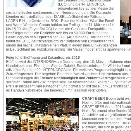
die Leaders Club Concepts GmbH
(LCC) und die INTERNORGA
präsentieren live auf der Messe die
sechs heißesten gastronomischen Neugründungen. Die Konzepte
könnten nicht vielfältiger sein: ISABELLA Glutenfreie Pâtisserie,
LADEN EIN, La Cevicheria, ROK - Rock our Kitchen, What the Food!
und Woop Woop Ice Cream buhlen am Freitag, den 11. März von 14
bis 15:30 Uhr (Foyer Ost OG) live um die Gunst des Fachpublikums.
Der Sieger erhält
ein Darlehen von bis zu 50.000 Euro
und eine
Beratung von den Experten
der LCC (40 Stunden). Darüber hinaus
bietet die ECE, Deutschlands größter Betreiber von Einkaufszentren,
einem der sechs Finalisten einen Platz in einem ihrer Einkaufszentren
in Deutschland an. Publikumsliebling Tim Mälzer moderiert das spannende Fin
Feierliche Eröffnung und Zukunftspreis 2016
Eröffnet wird die INTERNORGA am Donnerstag, den 10. März im Rahmen einer 
Handelskammer. Ehrengast Sigmar Gabriel, Bundesminister für Wirtschaft und 
offiziellen Start der 90. INTERNORGA ein. Ein weiteres Programmhighlight ist 
Zukunftspreises
. Der begehrte Branchen-Award zeichnet Unternehmen aus, di
Dienstleistungen die
Themen Nachhaltigkeit und Zukunftsverträglichkeit
ver
sechsten Runde des Zukunftspreises: Die unabhängige Experten-Jury unter Vor
Preis in insgesamt vier Kategorien und richtet sich mit der Rubrik „Trendsette
an Handwerksbetriebe, die Innovation mit Tradition verknüpfen.
CRAFT BEER Boom geht wei
Noch größer und international
CRAFT BEER Arena 2015 widm
Halle B4 erneut eine Sonderfl
Aussteller auf vergrößertem Ar
Manufakturen stellen ihre Prod
die boomende Branche. Die
C
Plattform, um sich in gesellig