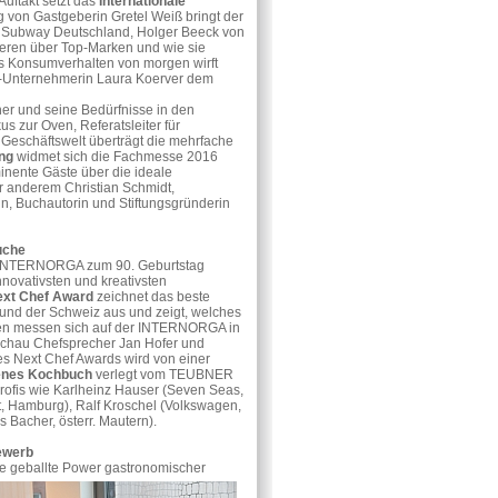
uftakt setzt das
Internationale
 von Gastgeberin Gretel Weiß bringt der
 Subway Deutschland, Holger Beeck von
eren über Top-Marken und wie sie
as Konsumverhalten von morgen wirft
o-Unternehmerin Laura Koerver dem
her und seine Bedürfnisse in den
s zur Oven, Referatsleiter für
Geschäftswelt überträgt die mehrfache
ung
widmet sich die Fachmesse 2016
nente Gäste über die ideale
 anderem Christian Schmidt,
n, Buchautorin und Stiftungsgründerin
uche
e INTERNORGA zum 90. Geburtstag
novativsten und kreativsten
xt Chef Award
zeichnet das beste
 und der Schweiz aus und zeigt, welches
aten messen sich auf der INTERNORGA in
chau Chefsprecher Jan Hofer und
es Next Chef Awards wird von einer
enes Kochbuch
verlegt vom TEUBNER
rofis wie Karlheinz Hauser (Seven Seas,
, Hamburg), Ralf Kroschel (Volkswagen,
Bacher, österr. Mautern).
ewerb
ie geballte Power
gastronomischer