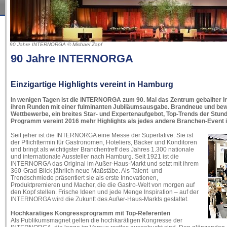
90 Jahre INTERNORGA © Michael Zapf
90 Jahre INTERNORGA
Einzigartige Highlights vereint in Hamburg
In wenigen Tagen ist die INTERNORGA zum 90. Mal das Zentrum geballter In
ihren Runden mit einer fulminanten Jubiläumsausgabe. Brandneue und bew
Wettbewerbe, ein breites Star- und Expertenaufgebot, Top-Trends der Stun
Programm vereint 2016 mehr Highlights als jedes andere Branchen-Event i
Seit jeher ist die INTERNORGA eine Messe der Superlative: Sie ist
der Pflichttermin für Gastronomen, Hoteliers, Bäcker und Konditoren
und bringt als wichtigster Branchentreff des Jahres 1.300 nationale
und internationale Aussteller nach Hamburg. Seit 1921 ist die
INTERNORGA das Original im Außer-Haus-Markt und setzt mit ihrem
360-Grad-Blick jährlich neue Maßstäbe. Als Talent- und
Trendschmiede präsentiert sie als erste Innovationen,
Produktpremieren und Macher, die die Gastro-Welt von morgen auf
den Kopf stellen. Frische Ideen und jede Menge Inspiration – auf der
INTERNORGA wird die Zukunft des Außer-Haus-Markts gestaltet.
Hochkarätiges Kongressprogramm mit Top-Referenten
Als Publikumsmagnet gelten die hochkarätigen Kongresse der